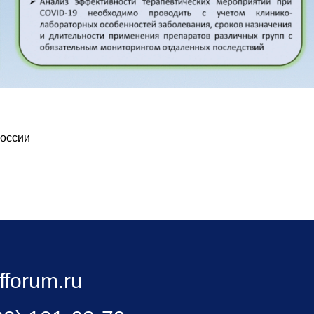
России
fforum.ru