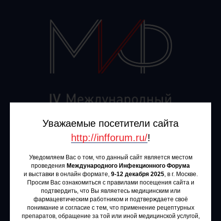
Уважаемые посетители сайта
http://infforum.ru/
!
Уведомляем Вас о том, что данный сайт является местом
проведения
Международного Инфекционного Форума
и выставки в онлайн формате,
9-12 декабря 2025
, в г. Москве.
Просим Вас ознакомиться с правилами посещения сайта и
подтвердить, что Вы являетесь медицинским или
Эксклюзивный
Эксклюзивный
фармацевтическим работником и подтверждаете своё
партнёр
партнёр
понимание и согласие с тем, что применение рецептурных
препаратов, обращение за той или иной медицинской услугой,