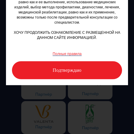
равно как и ее выполнение, использование медицинских
изделий, выбор метода профилактики, диагностики, лечения,
медицинской реабилитации, равно как и их применение,
возможны только после предварительной консультации со
Стратегический
Стратегический
специалистом.
партнёр
партнёр
ХОЧУ ПРОДОЛЖИТЬ ОЗНАКОМЛЕНИЕ С РАЗМЕЩЕННОЙ НА
ДАННОМ САЙТЕ ИНФОРМАЦИЕЙ.
Полные правила
Генеральный
Генеральный
партнёр
партнёр
Подтверждаю
Партнёр
Партнёр
Партнёр
Партнёр